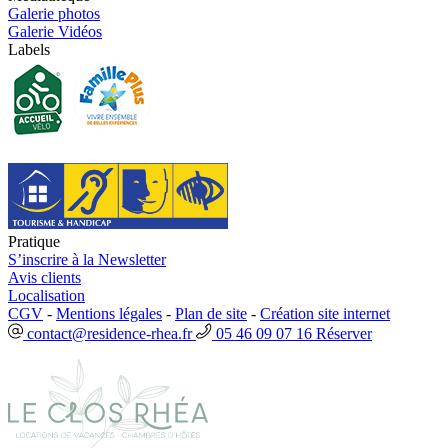
Galerie photos
Galerie Vidéos
Labels
Pratique
S’inscrire à la Newsletter
Avis clients
Localisation
CGV
-
Mentions légales
-
Plan de site
-
Création site internet
contact@residence-rhea.fr
05 46 09 07 16
Réserver