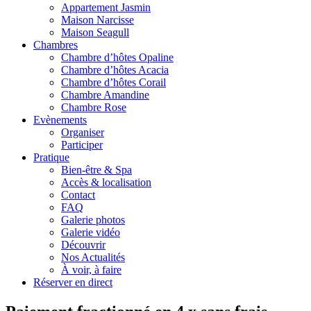
Appartement Jasmin
Maison Narcisse
Maison Seagull
Chambres
Chambre d’hôtes Opaline
Chambre d’hôtes Acacia
Chambre d’hôtes Corail
Chambre Amandine
Chambre Rose
Evènements
Organiser
Participer
Pratique
Bien-être & Spa
Accès & localisation
Contact
FAQ
Galerie photos
Galerie vidéo
Découvrir
Nos Actualités
À voir, à faire
Réserver en direct