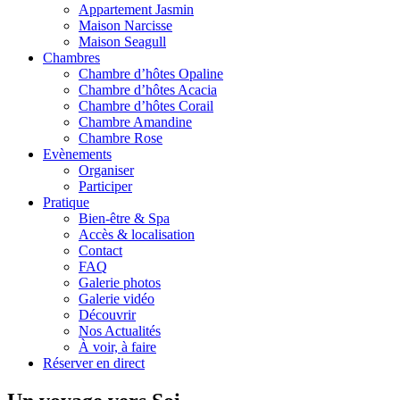
Appartement Jasmin
Maison Narcisse
Maison Seagull
Chambres
Chambre d’hôtes Opaline
Chambre d’hôtes Acacia
Chambre d’hôtes Corail
Chambre Amandine
Chambre Rose
Evènements
Organiser
Participer
Pratique
Bien-être & Spa
Accès & localisation
Contact
FAQ
Galerie photos
Galerie vidéo
Découvrir
Nos Actualités
À voir, à faire
Réserver en direct