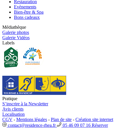
Restauration
Evènements
Bien-être & Spa
Bons cadeaux
Médiathèque
Galerie photos
Galerie Vidéos
Labels
Pratique
S’inscrire à la Newsletter
Avis clients
Localisation
CGV
-
Mentions légales
-
Plan de site
-
Création site internet
contact@residence-rhea.fr
05 46 09 07 16
Réserver