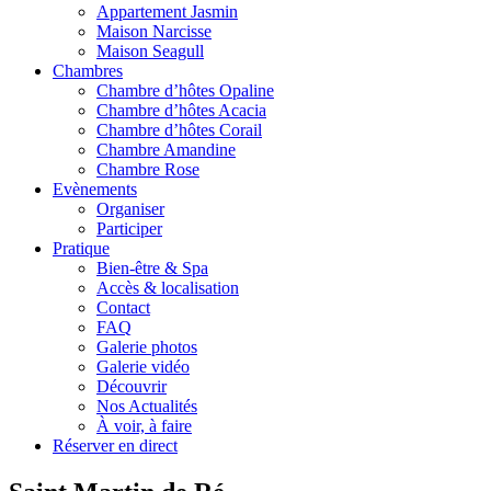
Appartement Jasmin
Maison Narcisse
Maison Seagull
Chambres
Chambre d’hôtes Opaline
Chambre d’hôtes Acacia
Chambre d’hôtes Corail
Chambre Amandine
Chambre Rose
Evènements
Organiser
Participer
Pratique
Bien-être & Spa
Accès & localisation
Contact
FAQ
Galerie photos
Galerie vidéo
Découvrir
Nos Actualités
À voir, à faire
Réserver en direct