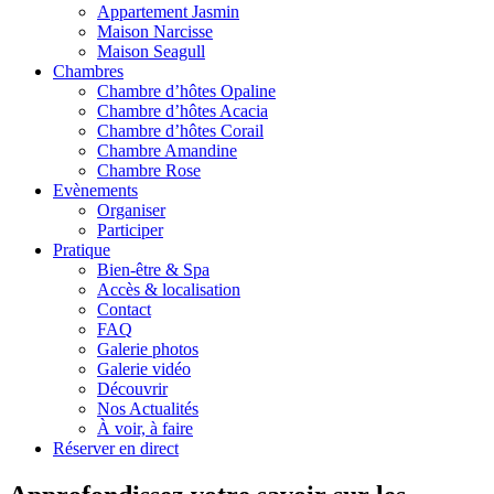
Appartement Jasmin
Maison Narcisse
Maison Seagull
Chambres
Chambre d’hôtes Opaline
Chambre d’hôtes Acacia
Chambre d’hôtes Corail
Chambre Amandine
Chambre Rose
Evènements
Organiser
Participer
Pratique
Bien-être & Spa
Accès & localisation
Contact
FAQ
Galerie photos
Galerie vidéo
Découvrir
Nos Actualités
À voir, à faire
Réserver en direct