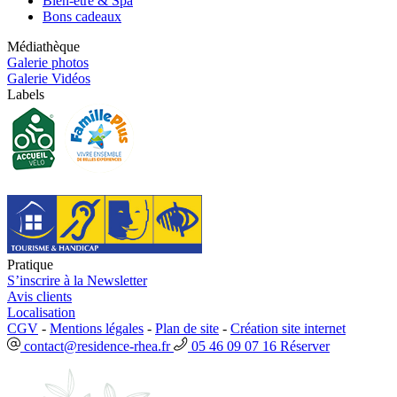
Bien-être & Spa
Bons cadeaux
Médiathèque
Galerie photos
Galerie Vidéos
Labels
Pratique
S’inscrire à la Newsletter
Avis clients
Localisation
CGV
-
Mentions légales
-
Plan de site
-
Création site internet
contact@residence-rhea.fr
05 46 09 07 16
Réserver