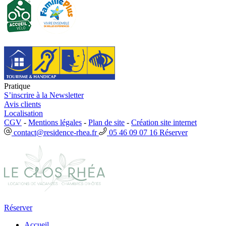
Pratique
S’inscrire à la Newsletter
Avis clients
Localisation
CGV
-
Mentions légales
-
Plan de site
-
Création site internet
contact@residence-rhea.fr
05 46 09 07 16
Réserver
Réserver
Accueil