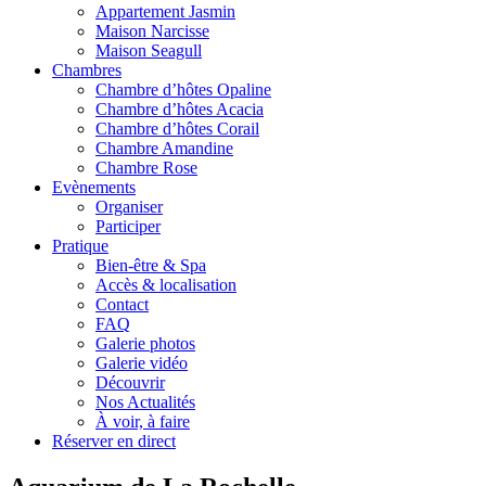
Appartement Jasmin
Maison Narcisse
Maison Seagull
Chambres
Chambre d’hôtes Opaline
Chambre d’hôtes Acacia
Chambre d’hôtes Corail
Chambre Amandine
Chambre Rose
Evènements
Organiser
Participer
Pratique
Bien-être & Spa
Accès & localisation
Contact
FAQ
Galerie photos
Galerie vidéo
Découvrir
Nos Actualités
À voir, à faire
Réserver en direct